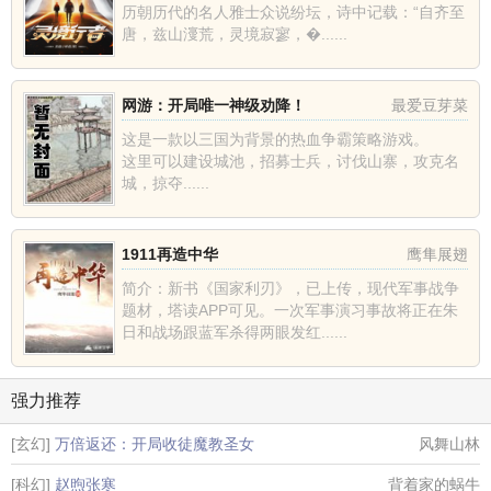
历朝历代的名人雅士众说纷坛，诗中记载：“自齐至
唐，兹山濅荒，灵境寂寥，�......
网游：开局唯一神级劝降！
最爱豆芽菜
这是一款以三国为背景的热血争霸策略游戏。
这里可以建设城池，招募士兵，讨伐山寨，攻克名
城，掠夺......
1911再造中华
鹰隼展翅
简介：新书《国家利刃》，已上传，现代军事战争
题材，塔读APP可见。一次军事演习事故将正在朱
日和战场跟蓝军杀得两眼发红......
强力推荐
[玄幻]
万倍返还：开局收徒魔教圣女
风舞山林
[科幻]
赵煦张寒
背着家的蜗牛