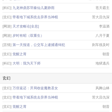
[科幻]
九龙神鼎苏羽秦仙儿夏静雨
苍天霸主
[玄幻]
带着地下城系统去异界当神棍
苦大且仇深
[网游]
天才攻略论[全息]
李温酒
[网游]
岁时有昭（双重生）
八月于夏
[言情]
第一天报道，公交车上逮捕通缉犯
刹车很及时
[玄幻]
觉醒之胃
朝昔
[科幻]
大明：我为天下师
地狱逃兵
玄幻
[玄幻]
万倍返还：开局收徒魔教圣女
风舞山林
[玄幻]
带着地下城系统去异界当神棍
苦大且仇深
[玄幻]
觉醒之胃
朝昔