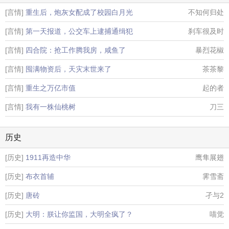
[言情]
重生后，炮灰女配成了校园白月光
不知何归处
[言情]
第一天报道，公交车上逮捕通缉犯
刹车很及时
[言情]
四合院：抢工作腾我房，咸鱼了
暴烈花椒
[言情]
囤满物资后，天灾末世来了
茶茶黎
[言情]
重生之万亿市值
起的者
[言情]
我有一株仙桃树
刀三
历史
[历史]
1911再造中华
鹰隼展翅
[历史]
布衣首辅
霁雪斋
[历史]
唐砖
孑与2
[历史]
大明：朕让你监国，大明全疯了？
喵觉