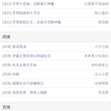
[玄幻]
开局十连抽，召唤诸天神魔
日更两万我成神
[玄幻]
开局我拔剑十万次
眸心蕴剑
[玄幻]
开局皇朝之主，从诸天召唤神魔
狸花猫
武侠
[武侠]
梨花雨凉
小月七柃
[武侠]
穿越之我在深山幸福生活
未来美少女战士
[武侠]
长生从倚天开始
挎剑游侠儿
[武侠]
剑魁
太上小君
[武侠]
她重生后只想嫁糙汉
沧海明珠
[武侠]
诡异世界：我考上城隍
昙花落
言情