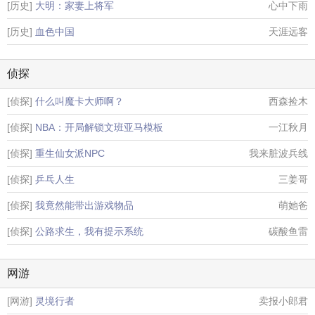
[历史]
大明：家妻上将军
心中下雨
[历史]
血色中国
天涯远客
侦探
[侦探]
什么叫魔卡大师啊？
西森捡木
[侦探]
NBA：开局解锁文班亚马模板
一江秋月
[侦探]
重生仙女派NPC
我来脏波兵线
[侦探]
乒乓人生
三姜哥
[侦探]
我竟然能带出游戏物品
萌她爸
[侦探]
公路求生，我有提示系统
碳酸鱼雷
网游
[网游]
灵境行者
卖报小郎君