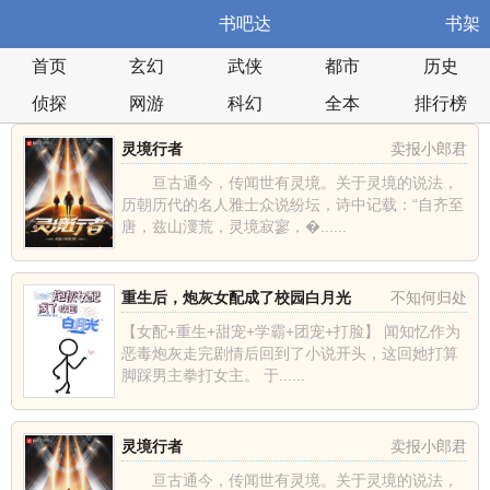
书吧达
书架
首页
玄幻
武侠
都市
历史
侦探
网游
科幻
全本
排行榜
灵境行者
卖报小郎君
亘古通今，传闻世有灵境。关于灵境的说法，
历朝历代的名人雅士众说纷坛，诗中记载：“自齐至
唐，兹山濅荒，灵境寂寥，�......
重生后，炮灰女配成了校园白月光
不知何归处
【女配+重生+甜宠+学霸+团宠+打脸】 闻知忆作为
恶毒炮灰走完剧情后回到了小说开头，这回她打算
脚踩男主拳打女主。 于......
灵境行者
卖报小郎君
亘古通今，传闻世有灵境。关于灵境的说法，