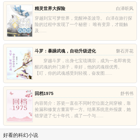
精灵世界大探险
白泽听风
穿越到宝可梦世界，觉醒神圣波导。 白泽在旅行探
险的过程中发现了一个秘密： 唯有变异，才能触
及......
斗罗：暴躁武魂，自动升级进化
磐石开花
穿越斗罗，出身七宝琉璃宗，成为一名即将觉
醒武魂的外门弟子，幸好，他的武魂很优秀。
【叮，你的武魂感受到轻视，奋发图......
回档1975
舒书书
内容简介：苏瓷一直在不同时空位面之间穿梭，靠
捡漏和修复古董富甲一方。结果系统意外报废，她
错穿进了七十年代，成了一个与......
好看的科幻小说