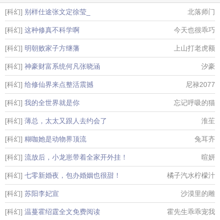
[科幻]
别样仕途张文定徐莹_
北落师门
[科幻]
这种修真不科学啊
今天也很乖巧
[科幻]
明朝败家子方继藩
上山打老虎额
[科幻]
神豪财富系统何凡张晓涵
汐豪
[科幻]
给修仙界来点整活震撼
尼禄2077
[科幻]
我的全世界就是你
忘记呼吸的猫
[科幻]
薄总，太太又跟人去约会了
淮苼
[科幻]
糊咖她是动物界顶流
兔耳齐
[科幻]
流放后，小龙崽带着全家开外挂！
暄妍
[科幻]
七零新婚夜，包办婚姻也很甜！
橘子汽水柠檬汁
[科幻]
苏阳李妃宣
沙漠里的雕
[科幻]
温蔓霍绍霆全文免费阅读
霍先生乖乖宠我