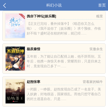
科幻小说
首页
拽你下神坛[娱乐圈]
糯里
【正文已完结，番外掉落中】《暗恋你又怎么
啦》，《我不追你了［娱乐圈］》求个预收、作收
好不啦？盛时还在校的时候，就已经......
杨辰秦惜
笑傲余生
五年前，为了能让自己配得上她，他不辞而别。五
年后，他携一身惊天本领，荣耀而归，只是归来之
时，竟发现自己多了一......
赵煦张寒
背着家的蜗牛
一闭眼，一睁眼。赵煦发现自己成了一名皇子。美
人妖娆，封地很远，国家很乱。而他只想守着自己
的封土逍遥自在。只是......