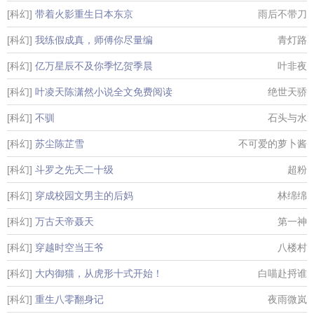
[科幻]
带着火影重生日本东京
雨后不带刀
[科幻]
我练假成真，师傅你尽量编
青灯路
[科幻]
亿万星辰不及你季忆贺季晨
叶非夜
[科幻]
叶凌天陈潇然小说全文免费阅读
绝世天骄
[科幻]
不驯
石头与水
[科幻]
苏尘陈芷雪
不可爱的萝卜酱
[科幻]
斗罗之先天二十级
超粉
[科幻]
穿成校园文男主的后妈
林绵绵
[科幻]
万古天帝聂天
第一神
[科幻]
穿越时空当王爷
八楼村
[科幻]
大内御猫，从虎形十式开始！
白喵赴捋谁
[科幻]
重生八零翻身记
夜雨微岚