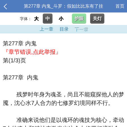
第277章 内鬼_斗罗：假如比比东有了挂
首页
大
中
小
护眼
关灯
字体：
上一章
目录
下一章
第277章 内鬼
『章节错误,点此举报』
第(1/3)页
第277章 内鬼
残梦时年身为魂圣，尚且不能窥探他人的梦
魇，沈心水7人合力的七修罗幻境同样不行。
准确来说他们是以魂环的魂技为核心，牵动