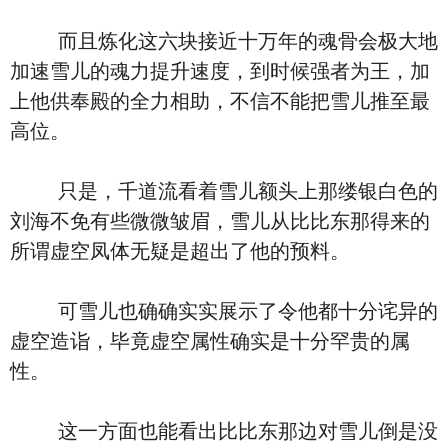
而且炼化这六块接近十万年的魂骨会极大地
加速雪儿的魂力提升速度，到时候强者为王，加
上他供奉殿的全力相助，不信不能把雪儿推至最
高位。
只是，千道流看着雪儿额头上那缕银白色的
刘海不免有些微微皱眉，雪儿从比比东那得来的
所谓虚空凤体无疑是超出了他的预料。
可雪儿也确确实实展示了令他都十分诧异的
虚空造诣，毕竟虚空属性确实是十分罕贵的属
性。
这一方面也能看出比比东那边对雪儿倒是没