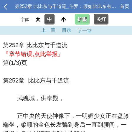
第252章 比比东与千道流_斗罗：假如比比东有了挂
首页
大
中
小
护眼
关灯
字体：
上一章
目录
下一章
第252章 比比东与千道流
『章节错误,点此举报』
第(1/3)页
第252章 比比东与千道流
武魂城，供奉殿，
正中央的天使神像下，一明媚少女正在盘膝
端坐，柔顺的金色长发骗到身后一直到腰间，一