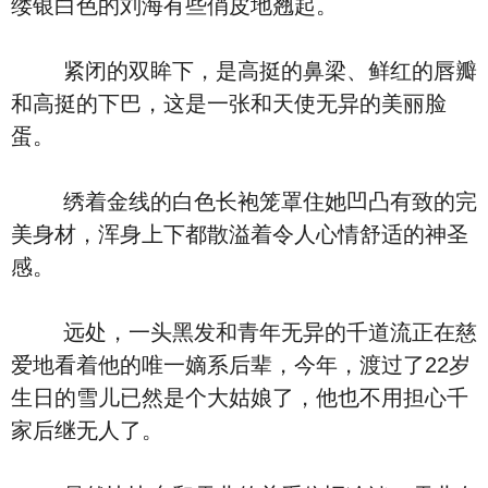
缕银白色的刘海有些俏皮地翘起。
紧闭的双眸下，是高挺的鼻梁、鲜红的唇瓣
和高挺的下巴，这是一张和天使无异的美丽脸
蛋。
绣着金线的白色长袍笼罩住她凹凸有致的完
美身材，浑身上下都散溢着令人心情舒适的神圣
感。
远处，一头黑发和青年无异的千道流正在慈
爱地看着他的唯一嫡系后辈，今年，渡过了22岁
生日的雪儿已然是个大姑娘了，他也不用担心千
家后继无人了。