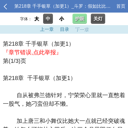
第218章 千手银草（加更1）_斗罗：假如比比东有了挂
首页
大
中
小
护眼
关灯
字体：
上一章
目录
下一章
第218章 千手银草（加更1）
『章节错误,点此举报』
第(1/3)页
第218章 千手银草（加更1）
自从被弗兰德针对，宁荣荣心里就一直憋着
一股气，她刁蛮但却不懒。
加上唐三和小舞仅比她大一点就已经突破魂