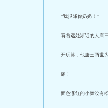
“我投降你奶奶！”
看着远处渐近的人唐三面
开玩笑，他唐三两世为人
痛！
面色涨红的小舞没有松手