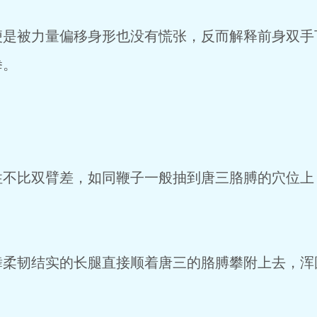
被力量偏移身形也没有慌张，反而解释前身双手
拳。
比双臂差，如同鞭子一般抽到唐三胳膊的穴位上
韧结实的长腿直接顺着唐三的胳膊攀附上去，浑