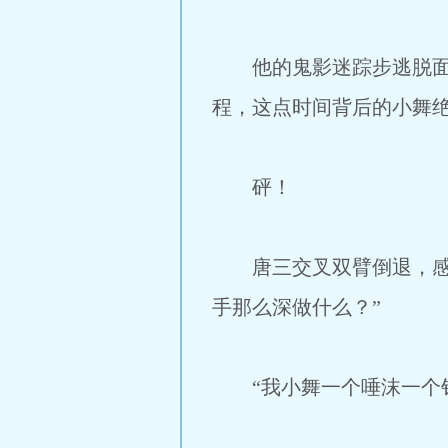
他的鬼影迷踪步逃脱面前
程，这点时间背后的小舞
砰！
唐三交叉双臂倒退，感受
手那么深做什么？”
“我小舞一个唾沫一个钉