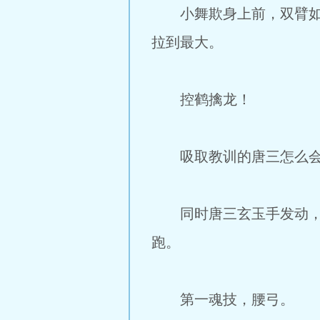
小舞欺身上前，双臂如同
拉到最大。
控鹤擒龙！
吸取教训的唐三怎么会二
同时唐三玄玉手发动，一
跑。
第一魂技，腰弓。