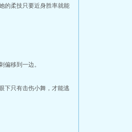
她的柔技只要近身胜率就能
刺偏移到一边。
眼下只有击伤小舞，才能逃