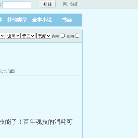
：
用户注册
异
其他类型
全本小说
书架
翻页
夜间
记
九仙图
技能了！百年魂技的消耗可