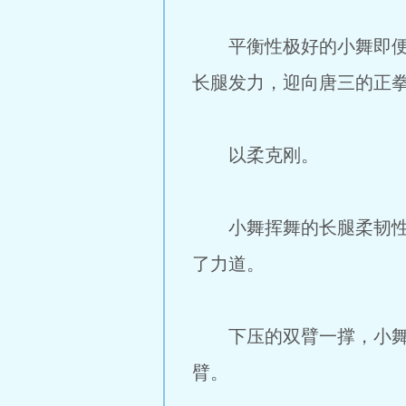
平衡性极好的小舞即便是
长腿发力，迎向唐三的正
以柔克刚。
小舞挥舞的长腿柔韧性不
了力道。
下压的双臂一撑，小舞柔
臂。