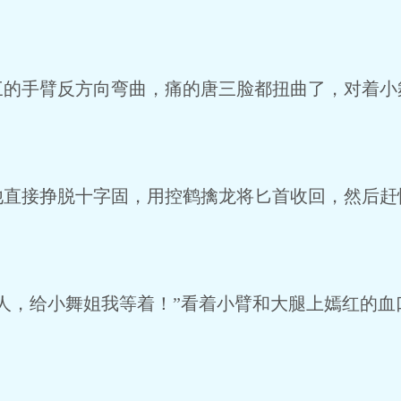
手臂反方向弯曲，痛的唐三脸都扭曲了，对着小
接挣脱十字固，用控鹤擒龙将匕首收回，然后赶
，给小舞姐我等着！”看着小臂和大腿上嫣红的血