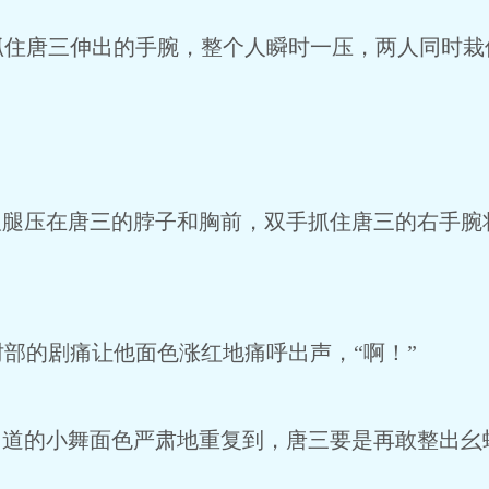
唐三伸出的手腕，整个人瞬时一压，两人同时栽
腿压在唐三的脖子和胸前，双手抓住唐三的右手腕
的剧痛让他面色涨红地痛呼出声，“啊！”
道的小舞面色严肃地重复到，唐三要是再敢整出幺