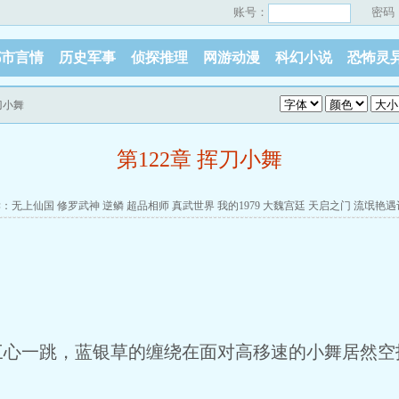
账号：
密码
都市言情
历史军事
侦探推理
网游动漫
科幻小说
恐怖灵
挥刀小舞
第122章 挥刀小舞
读：
无上仙国
修罗武神
逆鳞
超品相师
真武世界
我的1979
大魏宫廷
天启之门
流氓艳遇
一跳，蓝银草的缠绕在面对高移速的小舞居然空