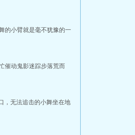
舞的小臂就是毫不犹豫的一
忙催动鬼影迷踪步落荒而
口，无法追击的小舞坐在地