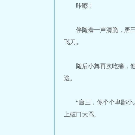
咔嚓！
伴随着一声清脆，唐三的
飞刀。
随后小舞再次吃痛，他直
逃。
“唐三，你个个卑鄙小人
上破口大骂。