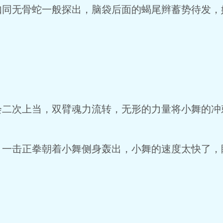
无骨蛇一般探出，脑袋后面的蝎尾辫蓄势待发，
次上当，双臂魂力流转，无形的力量将小舞的冲
击正拳朝着小舞侧身轰出，小舞的速度太快了，