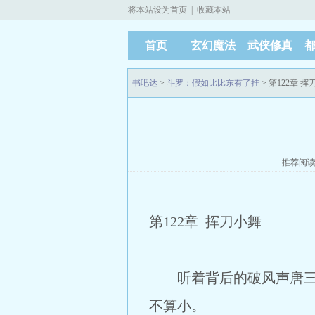
将本站设为首页
|
收藏本站
首页
玄幻魔法
武侠修真
书吧达
>
斗罗：假如比比东有了挂
> 第122章 
推荐阅
第122章 挥刀小舞
听着背后的破风声唐三心
不算小。