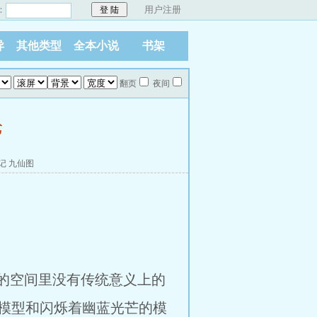
：
用户注册
异
其他类型
全本小说
书架
翻页
夜间
论
记
九仙图
的空间里没有传统意义上的
模型和闪烁着幽蓝光芒的模