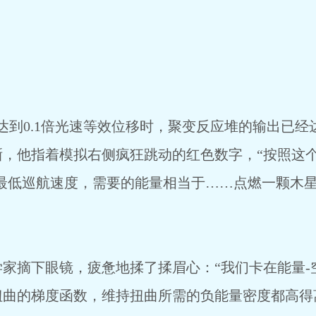
达到0.1倍光速等效位移时，聚变反应堆的输出已经
，他指着模拟右侧疯狂跳动的红色数字，“按照这个
论最低巡航速度，需要的能量相当于……点燃一颗木
家摘下眼镜，疲惫地揉了揉眉心：“我们卡在能量-
扭曲的梯度函数，维持扭曲所需的负能量密度都高得