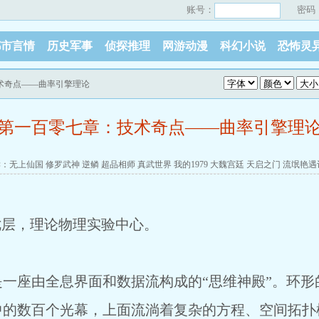
账号：
密码
都市言情
历史军事
侦探推理
网游动漫
科幻小说
恐怖灵
术奇点——曲率引擎理论
第一百零七章：技术奇点——曲率引擎理
读：
无上仙国
修罗武神
逆鳞
超品相师
真武世界
我的1979
大魏宫廷
天启之门
流氓艳遇
七层，理论物理实验中心。
一座由全息界面和数据流构成的“思维神殿”。环形
中的数百个光幕，上面流淌着复杂的方程、空间拓扑