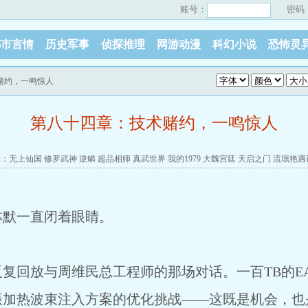
账号：
密码
都市言情
历史军事
侦探推理
网游动漫
科幻小说
恐怖灵
赌约，一鸣惊人
第八十四章：技术赌约，一鸣惊人
读：
无上仙国
修罗武神
逆鳞
超品相师
真武世界
我的1979
大魏宫廷
天启之门
流氓艳遇
林默一直闭着眼睛。
复回放与周维民总工程师的那场对话。一百TB的E
振加热波束注入方案的优化挑战——这既是机会，也