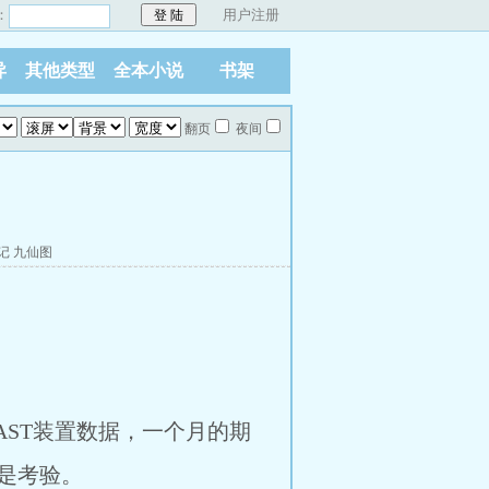
：
用户注册
异
其他类型
全本小说
书架
翻页
夜间
记
九仙图
AST装置数据，一个月的期
是考验。