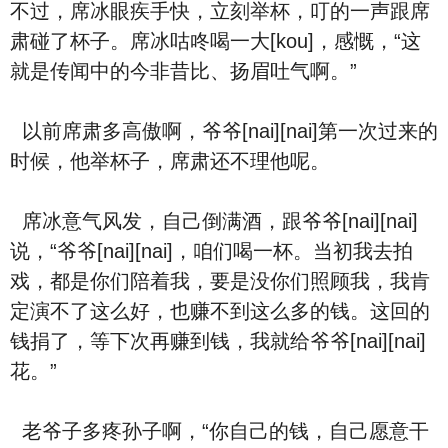
不过，席冰眼疾手快，立刻举杯，叮的一声跟席
肃碰了杯子。席冰咕咚喝一大[kou]，感慨，“这
就是传闻中的今非昔比、扬眉吐气啊。”
以前席肃多高傲啊，爷爷[nai][nai]第一次过来的
时候，他举杯子，席肃还不理他呢。
席冰意气风发，自己倒满酒，跟爷爷[nai][nai]
说，“爷爷[nai][nai]，咱们喝一杯。当初我去拍
戏，都是你们陪着我，要是没你们照顾我，我肯
定演不了这么好，也赚不到这么多的钱。这回的
钱捐了，等下次再赚到钱，我就给爷爷[nai][nai]
花。”
老爷子多疼孙子啊，“你自己的钱，自己愿意干