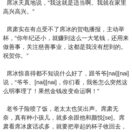
席冰天真地说，“我这就是适当啊。我就在家里
高兴高兴。”
席肃实在有点受不了席冰的贺电播报，主动举
杯，“你年纪还小，就赚到这么一大笔钱，还用来
做善事，关注慈善事业，这都是我没有想到的。
祝贺你。”
席冰惊喜得都不知说什么好了，跟爷爷[nai][nai]
说，“爷爷、[nai][nai]，你们看，我爸怎么突然这
么明事理了！果然金钱改变命运啊！”
老爷子险喷了饭，老太太也笑出声。席肃无
奈，真有种小孩儿，就多余跟他和颜悦[se]。席
肃看席冰废话忒多，就要把举起的杯子收回去，