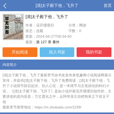
[清]太子殿下他，飞升了
首页
[清]太子殿下他，飞升了
作者：花开缓缓归
分类：网游
状态：连载
字数：0
更新：2024-04-27T05:04:50
最新：
第 127 章 番外
开始阅读
加入书架
我的书架
内容简介
[清]太子殿下他，飞升了最新章节由书友发布来笔趣阁小说阅读网展示
宣传，并提供[清]太子殿下他，飞升了免费阅读，[清]太子殿下他，飞
升了小说情节跌宕起伏、扣人心弦，是一本情节与文笔俱佳的科幻小
说，《[清]太子殿下他，飞升了》是由小说作家花开缓缓归创作的，主
要讲述的是内容是：万丈霞光之中，众阿哥亲王目瞪狗呆之下前太子
他
最新章节推荐地址：https://m.shubada.com/1199/