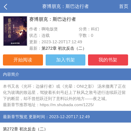
赛博朋克：斯巴达行者
首页
赛博朋克：斯巴达行者
作者：啊电饭煲
分类：科幻
状态：连载
字数：0
更新：2023-12-20T17:12:49
最新：
第272章 初次反击（二）
开始阅读
加入书架
我的书架
内容简介
本书又名《光环：边缘行者》或《光晕：ONI之影》 汤米撤离了正在
化为玻璃的致远星，驾驶着长剑号赶上了秋风之敦号进行连续跃迁留
下的断层，却不曾想跃迁到了意料以外的地方——夜之城。
最新章节推荐地址：https://m.shubada.com/1225/
最新章节预览 更新时间：2023-12-20T17:12:49
第272章 初次反击（二）