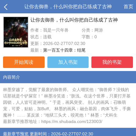
让你去御兽，什么叫你把自己练成了古神
首页
让你去御兽，什么叫你把自己练成了古神
作者：我是一只年兽
分类：网游
状态：连载
字数：0
更新：2026-02-27T07:02:30
最新：
第一百五十四章：结尾
开始阅读
加入书架
我的书架
内容简介
林墨穿越了，觉醒了最废的御兽师。 众人嘲笑他：“御兽师？没钱的
话那就是个铲屎官！” 林墨冷笑道：“肤浅。在这个世界，只要打开基
因锁，人人皆可是神明。” 于是，画风突变。 别人的画风：召唤萌
宠，可爱，贴贴，加Buff。 林墨的画风：融合基因，肉体飞升，手撕
魔神！ …… 某反派：“地狱三头犬，咬死他！” 林墨：“犬科生
最新章节推荐地址：https://m.shubada.com/123003/
最新章节预览 更新时间：2026-02-27T07:02:30