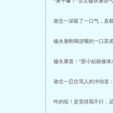
“来干嘛？”宗主穆永康语
谢念一深吸了一口气，直截
穆永康刚喝进嘴的一口茶
穆永康道：“那小姑娘修体
谢念一忍住骂人的冲动道：
咋的啦！是觉得我不行，