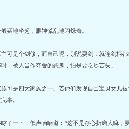
一般猛地坐起，眼神慌乱地闪烁着。
原主可是个剑修，而自己呢，别说耍剑，就连剑柄都
那时，被人当作夺舍的恶鬼，怕是要吃尽苦头。
族可是四大家族之一。若他们发现自己宝贝女儿被“
散完事。
哆嗦了一下，低声喃喃道：“这不是存心折磨人嘛，