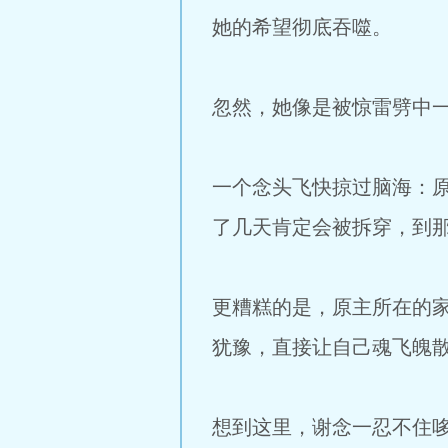
她的希望彻底吞噬。
忽然，她像是被惊雷劈中
一个念头飞快掠过脑海：
了几天肯定会被拆穿，到
更糟糕的是，原主所在的家
犹豫，直接让自己魂飞魄
想到这里，谢念一忍不住