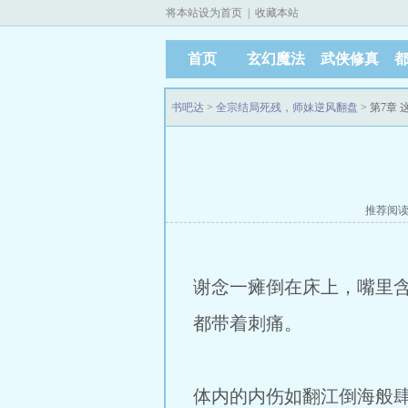
将本站设为首页
|
收藏本站
首页
玄幻魔法
武侠修真
书吧达
>
全宗结局死残，师妹逆风翻盘
> 第7章
推荐阅
谢念一瘫倒在床上，嘴里含
都带着刺痛。
体内的内伤如翻江倒海般