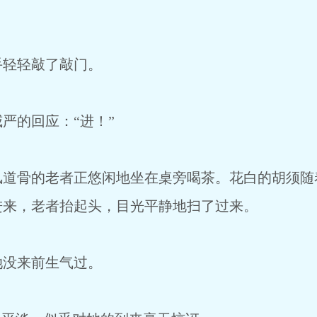
手轻轻敲了敲门。
严的回应：“进！”
风道骨的老者正悠闲地坐在桌旁喝茶。花白的胡须随
进来，老者抬起头，目光平静地扫了过来。
她没来前生气过。