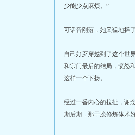
少能少点麻烦。”
可话音刚落，她又猛地摇
自己好歹穿越到了这个世
和宗门最后的结局，愤怒
这样一个下扬。
经过一番内心的拉扯，谢
期后期，那干脆修炼体术