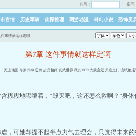
账号：
密码
都市言情
历史军事
侦探推理
网游动漫
科幻小说
恐怖灵
 这件事情就这样定啊
第7章 这件事情就这样定啊
读：
无上仙国
修罗武神
逆鳞
超品相师
真武世界
我的1979
大魏宫廷
天启之门
流氓艳遇
含糊糊地嘟囔着：“毁灭吧，这还怎么救啊？”身体
肆虐，可她却提不起半点力气去理会，只觉得未来的