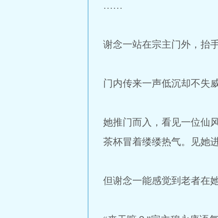
……
谢念一站在宗主门外，抬
门内传来一声低沉却不失威
她推门而入，看见一位仙
茶杯冒着缕缕热气。见她
但谢念一能感觉到老者在