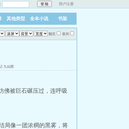
：
用户注册
异
其他类型
全本小说
书架
翻页
夜间
记
九仙图
仿佛被巨石碾压过，连呼吸
结局像一团浓稠的黑雾，将