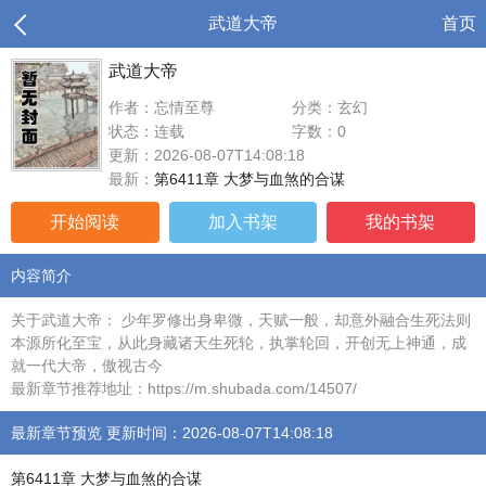
武道大帝
首页
武道大帝
作者：忘情至尊
分类：玄幻
状态：连载
字数：0
更新：2026-08-07T14:08:18
最新：
第6411章 大梦与血煞的合谋
开始阅读
加入书架
我的书架
内容简介
关于武道大帝： 少年罗修出身卑微，天赋一般，却意外融合生死法则
本源所化至宝，从此身藏诸天生死轮，执掌轮回，开创无上神通，成
就一代大帝，傲视古今
最新章节推荐地址：https://m.shubada.com/14507/
最新章节预览 更新时间：2026-08-07T14:08:18
第6411章 大梦与血煞的合谋