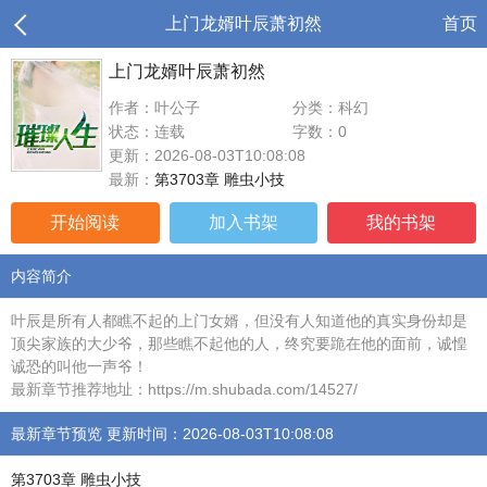
上门龙婿叶辰萧初然
首页
上门龙婿叶辰萧初然
作者：叶公子
分类：科幻
状态：连载
字数：0
更新：2026-08-03T10:08:08
最新：
第3703章 雕虫小技
开始阅读
加入书架
我的书架
内容简介
叶辰是所有人都瞧不起的上门女婿，但没有人知道他的真实身份却是
顶尖家族的大少爷，那些瞧不起他的人，终究要跪在他的面前，诚惶
诚恐的叫他一声爷！
最新章节推荐地址：https://m.shubada.com/14527/
最新章节预览 更新时间：2026-08-03T10:08:08
第3703章 雕虫小技