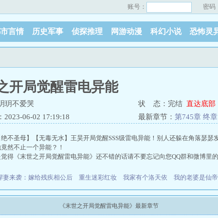
账号：
密码
都市言情
历史军事
侦探推理
网游动漫
科幻小说
恐怖灵
之开局觉醒雷电异能
玥玥不爱哭
状 态：完结
直达底部
23-06-02 17:19:18
最新章节：
第745章 终章
【绝不圣母】【无毒无水】王昊开局觉醒SSS级雷电异能！别人还躲在角落瑟瑟
他竟然不止一个异能？！
是觉得《末世之开局觉醒雷电异能》还不错的话请不要忘记向您QQ群和微博里
悍妻来袭：嫁给残疾相公后
重生迷彩红妆
我家有个洛天依
我的老婆是仙帝
《末世之开局觉醒雷电异能》最新章节