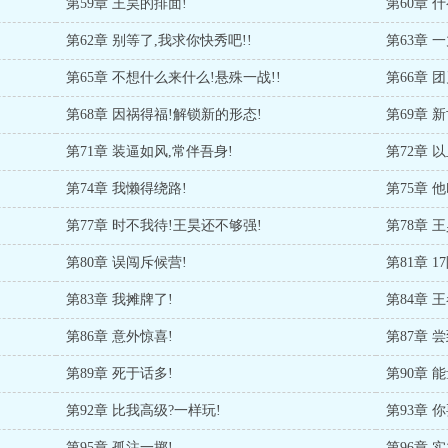
第59章 王昊的排面!
第60章 
第62章 别等了,我求你快秀吧!!
第63章 
第65章 不想什么来什么!悬殊一战!!
第66章 
第68章 因祸得福!解锁新的形态!
第69章 新
第71章 装逼如风,常伴吾身!
第72章 
第74章 我懒得绕路!
第75章 
第77章 时不我待!王昊还不够强!
第78章 
第80章 误闯斥候营!
第81章 
第83章 我摊牌了!
第84章 
第86章 意外惊喜!
第87章 
第89章 死于话多!
第90章 
第92章 比我高级?一样玩!
第93章 
第95章 孤注一掷!
第96章 