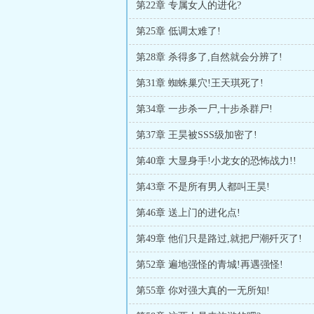
第22章 专属女人的进化?
第25章 低调太难了!
第28章 杀得多了,自然就会分辨了!
第31章 蜘蛛巢穴!王天琪死了!
第34章 一步杀一尸,十步杀群尸!
第37章 王昊被SSS级加密了!
第40章 大显身手!小龙女的恐怖战力!!
第43章 不是所有男人都叫王昊!
第46章 送上门的进化点!
第49章 他们只是路过,就把尸潮歼灭了!
第52章 遍地强怪的青城!再遇强怪!
第55章 你对强大真的一无所知!