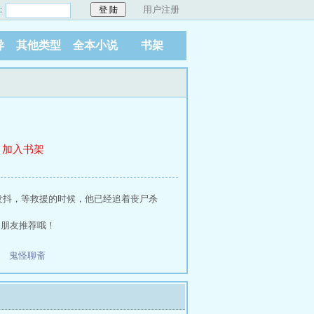
：
用户注册
异
其他类型
全本小说
书架
加入书架
发抖，等救援的时候，他已经追着丧尸杀
的朋友推荐哦！
鬼怪聊斋