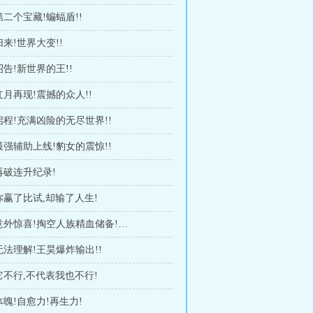
 第二个宝藏!蝙蝠盾!!
归来!世界大变!!
 昭告!新世界的王!!
 红月再现!震撼的众人!!
 启程!充满凶险的无尽世界!!
 最强辅助上线!豹女的震惊!!
 再破连升纪录!
 你赢了比试,却输了人生!
 意外惊喜!掏空人族精血储备!…
 无法理解!王昊爆炸输出!!
 它不行,不代表我也不行!
 体魄!自愈力!再生力!