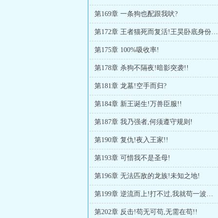
第169章 一条狗也配跟我吠?
第172章 王者猫死而复活!王昊卧底身份…
第175章 100%吸收率!
第178章 杀狗不隔夜!暗影突袭!!
第181章 龙墓!空手而归?
第184章 新王诞生!万兽臣服!!
第187章 我乃强者,何须遵守规则!
第190章 复仇!夜入王家!!
第193章 可惜我不是圣母!
第196章 无法匹敌的龙族!未知之地!
第199章 逆流而上!打不过,我就苟一波…
第202章 反击!苟无可苟,无需在苟!!