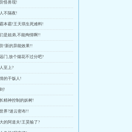
一阶怪兽现!
杀人不隔夜!
灭霸本霸!王天琪生死难料!
我们是姐弟,不能殉情啊!!
四阶!新的异能效果!!
出远门,放个烟花不过分吧?
女人至上?
无情的干饭人!
剑!
擅长精神控制的妖树!
新世界?迷云密布!!
强大的阿道夫!王昊输了?