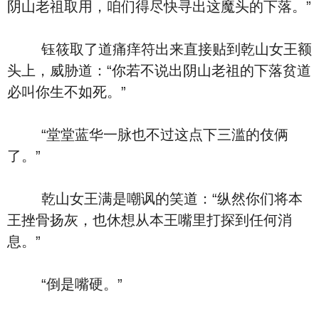
阴山老祖取用，咱们得尽快寻出这魔头的下落。”
钰筱取了道痛痒符出来直接贴到乾山女王额
头上，威胁道：“你若不说出阴山老祖的下落贫道
必叫你生不如死。”
“堂堂蓝华一脉也不过这点下三滥的伎俩
了。”
乾山女王满是嘲讽的笑道：“纵然你们将本
王挫骨扬灰，也休想从本王嘴里打探到任何消
息。”
“倒是嘴硬。”