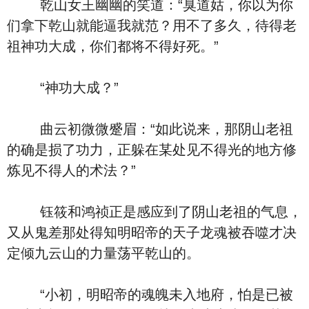
乾山女王幽幽的笑道：“臭道姑，你以为你
们拿下乾山就能逼我就范？用不了多久，待得老
祖神功大成，你们都将不得好死。”
“神功大成？”
曲云初微微蹙眉：“如此说来，那阴山老祖
的确是损了功力，正躲在某处见不得光的地方修
炼见不得人的术法？”
钰筱和鸿祯正是感应到了阴山老祖的气息，
又从鬼差那处得知明昭帝的天子龙魂被吞噬才决
定倾九云山的力量荡平乾山的。
“小初，明昭帝的魂魄未入地府，怕是已被