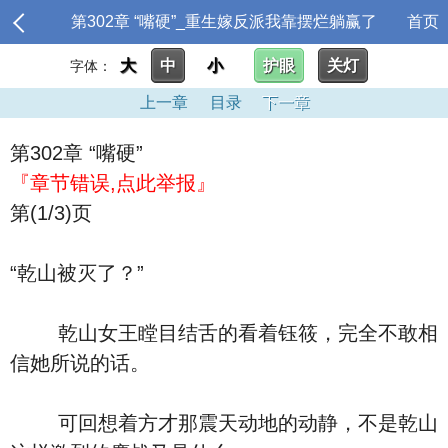
第302章 “嘴硬”_重生嫁反派我靠摆烂躺赢了
首页
大
中
小
护眼
关灯
字体：
上一章
目录
下一章
第302章 “嘴硬”
『章节错误,点此举报』
第(1/3)页
“乾山被灭了？”
乾山女王瞠目结舌的看着钰筱，完全不敢相
信她所说的话。
可回想着方才那震天动地的动静，不是乾山