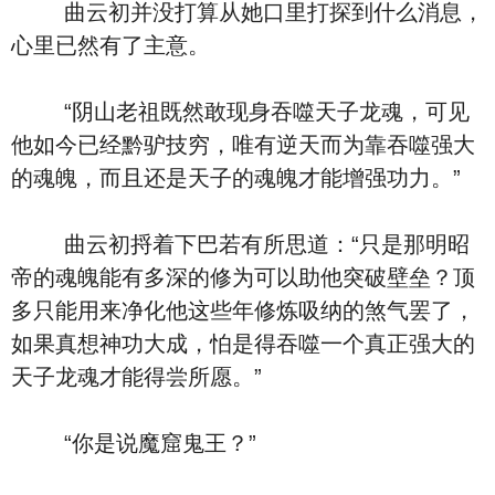
曲云初并没打算从她口里打探到什么消息，
心里已然有了主意。
“阴山老祖既然敢现身吞噬天子龙魂，可见
他如今已经黔驴技穷，唯有逆天而为靠吞噬强大
的魂魄，而且还是天子的魂魄才能增强功力。”
曲云初捋着下巴若有所思道：“只是那明昭
帝的魂魄能有多深的修为可以助他突破壁垒？顶
多只能用来净化他这些年修炼吸纳的煞气罢了，
如果真想神功大成，怕是得吞噬一个真正强大的
天子龙魂才能得尝所愿。”
“你是说魔窟鬼王？”