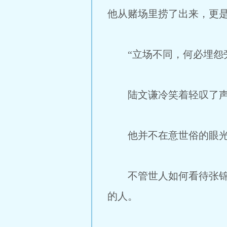
他从赌场里捞了出来，更
“立场不同，何必埋怨旁
陆文谦冷笑着轻叹了
他并不在意世俗的眼
不管世人如何看待张锦年
的人。