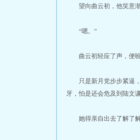
望向曲云初，他笑意渐转
“嗯。”
曲云初轻应了声，便吩
只是新月党步步紧逼，终
牙，怕是还会危及到陆文
她得亲自出去了解了解