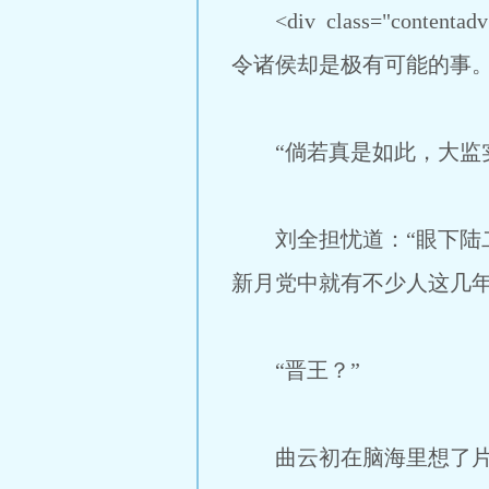
<div class="co
令诸侯却是极有可能的事。
“倘若真是如此，大监实
刘全担忧道：“眼下陆二
新月党中就有不少人这几
“晋王？”
曲云初在脑海里想了片