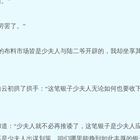
。”
罢了。”
布料市场皆是少夫人与陆二爷开辟的，我却坐享其
初拱了拱手：“这笔银子少夫人无论如何也要收下
：“少夫人就不必再推诿了，这笔银子是少夫人应
不是少夫人出谋划策，咱们哪里能挣到如此丰厚的银