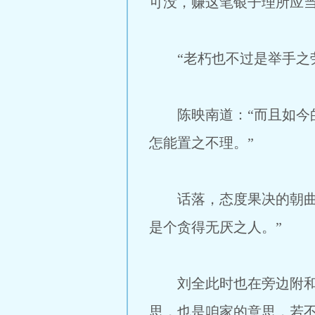
可没，赚这笔银子理所应当
“老朽也不过是举手之劳
陈映南道：“而且如今的
怎能置之不理。”
话落，态度果决的朝曲云
是个贪得无厌之人。”
刘全此时也在旁边附和道
思，也是咱家的意思，若