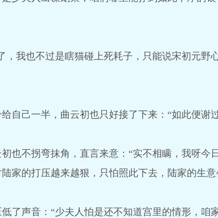
，我也不过是瞎猫碰上死耗子，只能说宋初元野心
自己一半，曲云初也只好接了下来：“如此便谢过
也不拐弯抹角，直言来意：“实不相瞒，我呀今日
对陆家的打压越来越狠，只怕照此下去，陆家的生意
了声音：“少夫人怕是还不知道宫里的情形，咱家