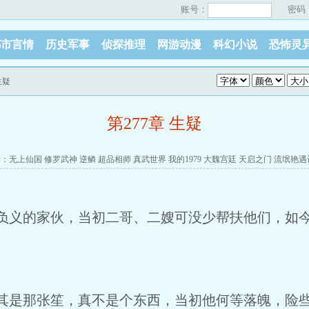
账号：
密码
都市言情
历史军事
侦探推理
网游动漫
科幻小说
恐怖灵
生疑
第277章 生疑
读：
无上仙国
修罗武神
逆鳞
超品相师
真武世界
我的1979
大魏宫廷
天启之门
流氓艳遇
恩负义的家伙，当初二哥、二嫂可没少帮扶他们，如
是那张笙，真不是个东西，当初他何等落魄，险些