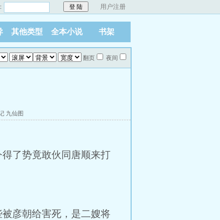
：
用户注册
异
其他类型
全本小说
书架
翻页
夜间
记
九仙图
今得了势竟敢伙同唐顺来打
被彦朝给害死，是二嫂将