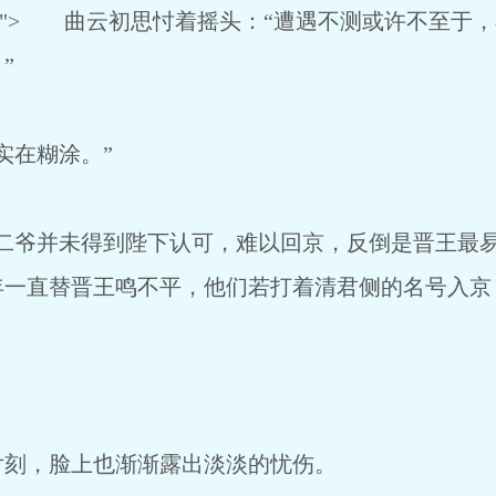
ntentadv"> 曲云初思忖着摇头：“遭遇不测或许不
”
在糊涂。”
爷并未得到陛下认可，难以回京，反倒是晋王最易
年一直替晋王鸣不平，他们若打着清君侧的名号入京
刻，脸上也渐渐露出淡淡的忧伤。