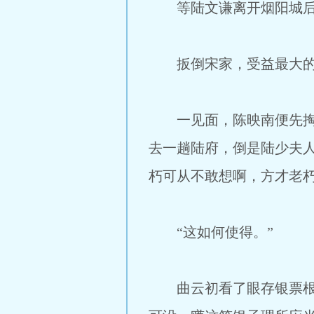
等陆文谦离开烟阳城后，
扳倒宋家，受益最大的
一见面，陈映南便先掏出
去一趟陆府，倒是陆少夫
朽可从不敢想啊，方才老
“这如何使得。”
曲云初看了眼存银票根上