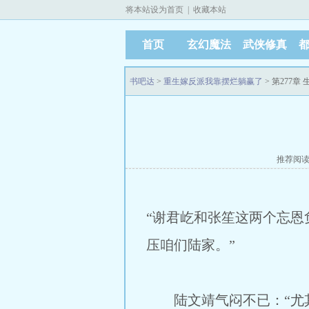
将本站设为首页
|
收藏本站
首页
玄幻魔法
武侠修真
书吧达
>
重生嫁反派我靠摆烂躺赢了
> 第277章 
推荐阅
“谢君屹和张笙这两个忘
压咱们陆家。”
陆文靖气闷不已：“尤其