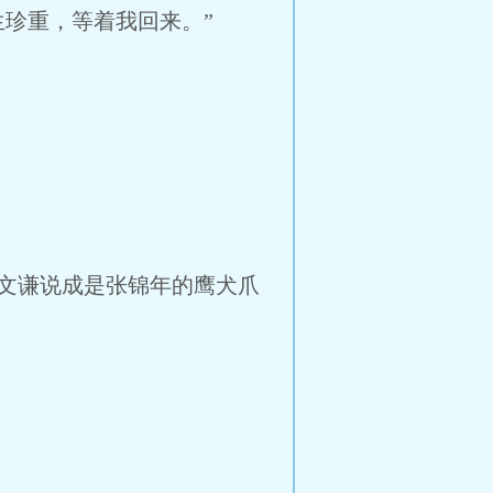
珍重，等着我回来。”
文谦说成是张锦年的鹰犬爪