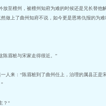
放至檀州，被檀州知府为难的时候还是兄长替他解
竟然做上了曲州知府不说，如今更是恩将仇报的为难
陈眉桩与宋家走得很近。”
人来：“陈眉桩到了曲州任上，治理的属县正是宋
”
？”