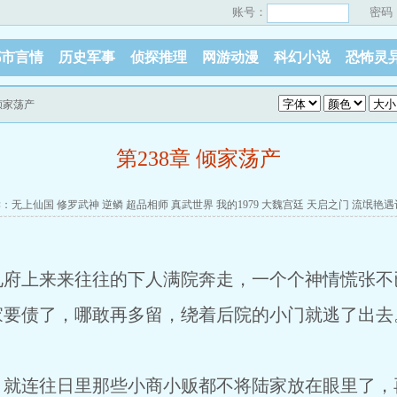
账号：
密码
都市言情
历史军事
侦探推理
网游动漫
科幻小说
恐怖灵
 倾家荡产
第238章 倾家荡产
读：
无上仙国
修罗武神
逆鳞
超品相师
真武世界
我的1979
大魏宫廷
天启之门
流氓艳遇
见府上来来往往的下人满院奔走，一个个神情慌张不
家要债了，哪敢再多留，绕着后院的小门就逃了出去
连往日里那些小商小贩都不将陆家放在眼里了，