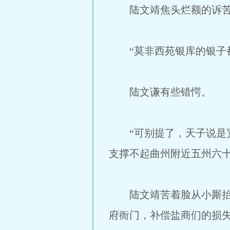
陆文靖焦头烂额的诉苦
“莫非西苑银库的银子都
陆文谦有些错愕。
“可别提了，天子说是宽
支撑不起曲州附近五州六十
陆文靖苦着脸从小厮抬着
府衙门，补偿盐商们的损