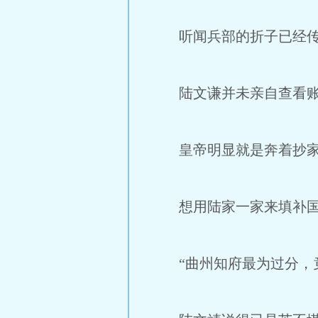
听闻兵部的折子已经传抵
陆文谦并未亲自查看账
皇帝明显就是奔着抄家
想用陆家一家来填补国
“曲州知府最为过分，竟