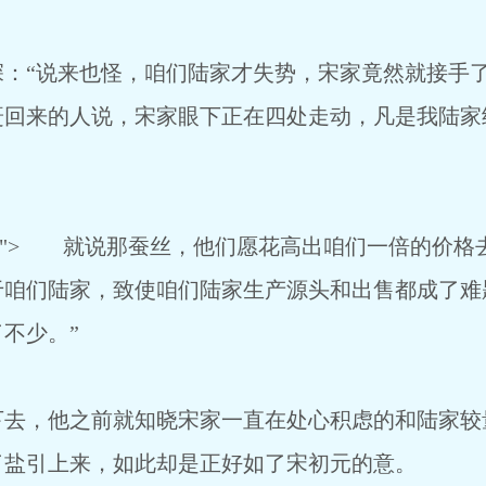
“说来也怪，咱们陆家才失势，宋家竟然就接手了
赶回来的人说，宋家眼下正在四处走动，凡是我陆家
ntentadv"> 就说那蚕丝，他们愿花高出咱们一倍
于咱们陆家，致使咱们陆家生产源头和出售都成了难
不少。”
，他之前就知晓宋家一直在处心积虑的和陆家较
了盐引上来，如此却是正好如了宋初元的意。