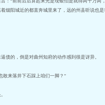
：“前前后后算起来光是现银怕是就得两千万两，
离着烟阳城近的都直奔城里来了，远的州县听说也是
债的，倒是对曲州知府的动作感到很是讶异。
敢来落井下石踩上咱们一脚？”
头。