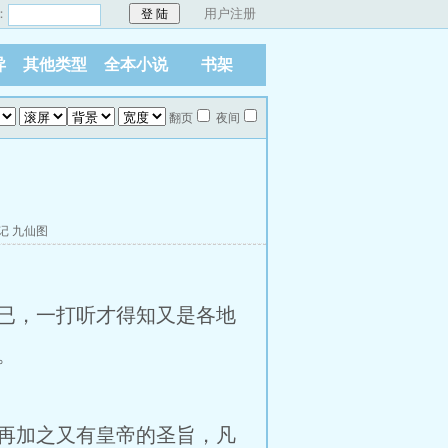
：
用户注册
异
其他类型
全本小说
书架
翻页
夜间
记
九仙图
已，一打听才得知又是各地
。
再加之又有皇帝的圣旨，凡