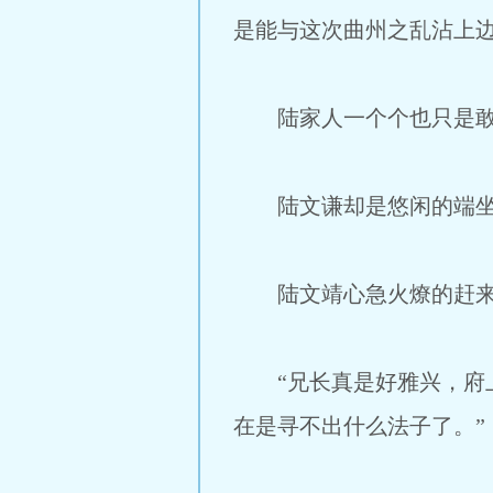
是能与这次曲州之乱沾上
陆家人一个个也只是敢
陆文谦却是悠闲的端坐在
陆文靖心急火燎的赶来，
“兄长真是好雅兴，府上
在是寻不出什么法子了。”