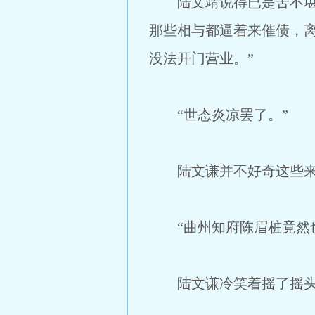
陆文靖说得已是苦不堪言
那些相与都逼着来催债，
没法开门营业。”
“世态炎凉罢了。”
陆文谦并不好奇这些来逼
“曲州知府陈眉桩竟然也
陆文谦冷笑着摇了摇