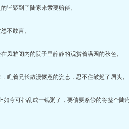
边的皆聚到了陆家来索要赔偿。
怒不敢言。
凤雅阁内的院子里静静的观赏着满园的秋色。
瞧着兄长散漫惬意的姿态，忍不住皱起了眉头。
如今可都乱成一锅粥了，要债要赔偿的将整个陆府