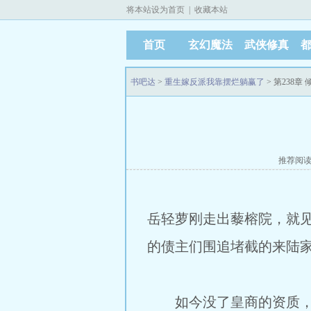
将本站设为首页
|
收藏本站
首页
玄幻魔法
武侠修真
书吧达
>
重生嫁反派我靠摆烂躺赢了
> 第238章
推荐阅
岳轻萝刚走出藜榕院，就
的债主们围追堵截的来陆
如今没了皇商的资质，就