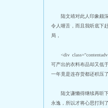
陆文靖对此人印象颇深：
令人咂舌，而且我听底下
局，
<div class="co
可产出的衣料布品却又低
一年竟是连存货都还积压了
陆文谦懒得继续再听下去
永逸，所以才将心思打到