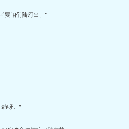
要咱们陆府出。”
劫呀。”