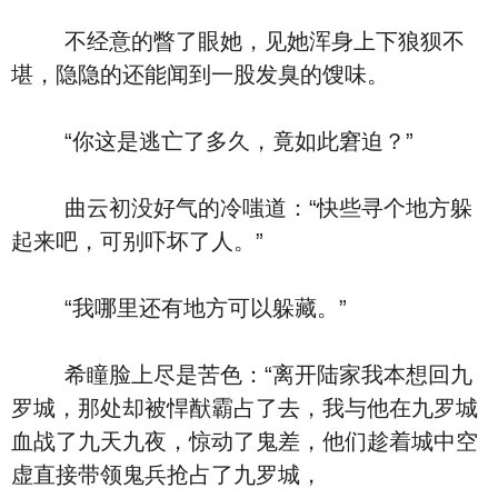
不经意的瞥了眼她，见她浑身上下狼狈不
堪，隐隐的还能闻到一股发臭的馊味。
“你这是逃亡了多久，竟如此窘迫？”
曲云初没好气的冷嗤道：“快些寻个地方躲
起来吧，可别吓坏了人。”
“我哪里还有地方可以躲藏。”
希瞳脸上尽是苦色：“离开陆家我本想回九
罗城，那处却被悍猷霸占了去，我与他在九罗城
血战了九天九夜，惊动了鬼差，他们趁着城中空
虚直接带领鬼兵抢占了九罗城，