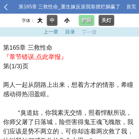
第165章 三救性命_重生嫁反派我靠摆烂躺赢了
首页
大
中
小
护眼
关灯
字体：
上一章
目录
下一章
第165章 三救性命
『章节错误,点此举报』
第(1/3)页
两人一起从阴路上出来，想着方才的情形，希瞳
感动得热泪盈眶。
“臭道姑，你我素无交情，照着悍猷所说，
你师父屠了日落城，险些害得鬼王魂飞魄散，我
们应该是势不两立的，可你却连着两次救了我，