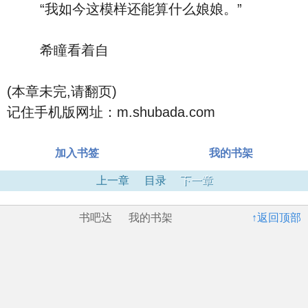
“我如今这模样还能算什么娘娘。”
希瞳看着自
(本章未完,请翻页)
记住手机版网址：m.shubada.com
加入书签
我的书架
上一章
目录
下一章
书吧达
我的书架
↑返回顶部