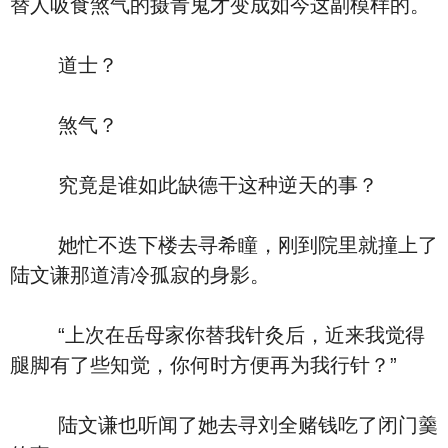
替人吸食煞气的摄青鬼才变成如今这副模样的。
道士？
煞气？
究竟是谁如此缺德干这种逆天的事？
她忙不迭下楼去寻希瞳，刚到院里就撞上了
陆文谦那道清冷孤寂的身影。
“上次在岳母家你替我针灸后，近来我觉得
腿脚有了些知觉，你何时方便再为我行针？”
陆文谦也听闻了她去寻刘全赌钱吃了闭门羹