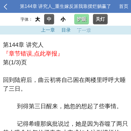
第144章 讲究人_重生嫁反派我靠摆烂躺赢了
首页
大
中
小
护眼
关灯
字体：
上一章
目录
下一章
第144章 讲究人
『章节错误,点此举报』
第(1/3)页
回到陆府后，曲云初将自己困在阁楼里呼呼大睡
了三日。
到得第三日醒来，她忽的想起了些事情。
记得希瞳那疯批说过，她是因为吞噬了两只