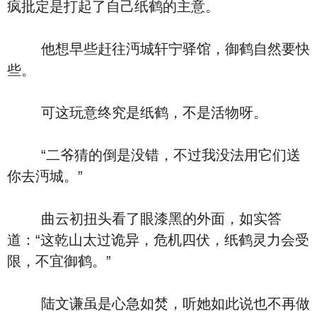
疯批定是打起了自己纸鹤的主意。
他想早些赶往沔城轩宁驿馆，御鹤自然要快
些。
可这玩意终究是纸鹤，不是活物呀。
“二爷猜的倒是没错，不过我没法用它们送
你去沔城。”
曲云初扭头看了眼漆黑的外面，如实答
道：“这乾山太过诡异，危机四伏，纸鹤灵力会受
限，不宜御鹤。”
陆文谦虽是心急如焚，听她如此说也不再做