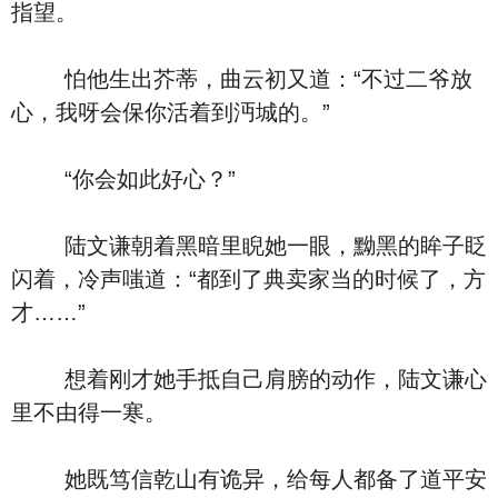
指望。
怕他生出芥蒂，曲云初又道：“不过二爷放
心，我呀会保你活着到沔城的。”
“你会如此好心？”
陆文谦朝着黑暗里睨她一眼，黝黑的眸子眨
闪着，冷声嗤道：“都到了典卖家当的时候了，方
才……”
想着刚才她手抵自己肩膀的动作，陆文谦心
里不由得一寒。
她既笃信乾山有诡异，给每人都备了道平安