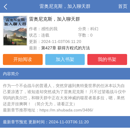
雷奥尼克斯，加入聊天群
首页
雷奥尼克斯，加入聊天群
作者：感性的我
分类：科幻
状态：连载
字数：0
更新：2024-11-03T06:11:20
最新：
第427章 获得方程式的方法
开始阅读
加入书架
我的书架
内容简介
作为一个不会战斗的普通人，突然穿越到奥特曼世界的任沐本以为自
己要凉透了，谁知道却突然成为了雷奥尼克斯！ 只不过望着战斗仪中
弱鸡的美尔巴，和聊天群中正在大发神威的噬星者基多拉，嗯，果然
还是开挂爽啊！ （简介无力，请看正文）
最新章节推荐地址：https://m.shubada.com/3486/
最新章节预览 更新时间：2024-11-03T06:11:20