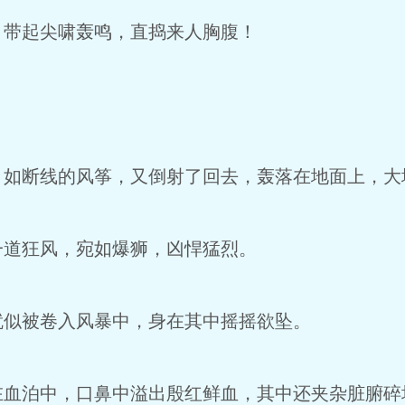
带起尖啸轰鸣，直捣来人胸腹！
断线的风筝，又倒射了回去，轰落在地面上，大
道狂风，宛如爆狮，凶悍猛烈。
似被卷入风暴中，身在其中摇摇欲坠。
泊中，口鼻中溢出殷红鲜血，其中还夹杂脏腑碎