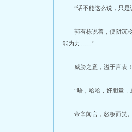
“话不能这么说，只是诚
郭有栋说着，便阴沉冷笑
能为力……”
威胁之意，溢于言表
“唔，哈哈，好胆量，威
帝辛闻言，怒极而笑