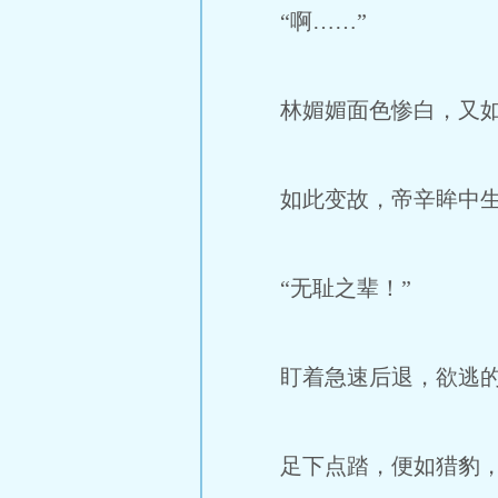
“啊……”
林媚媚面色惨白，又如何
如此变故，帝辛眸中生寒
“无耻之辈！”
盯着急速后退，欲逃的
足下点踏，便如猎豹，飞