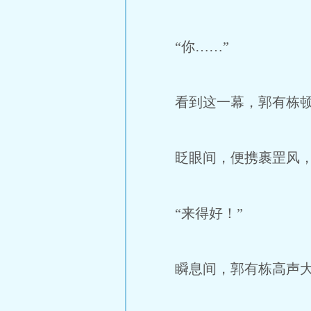
“你……”
看到这一幕，郭有栋顿
眨眼间，便携裹罡风，
“来得好！”
瞬息间，郭有栋高声大喝