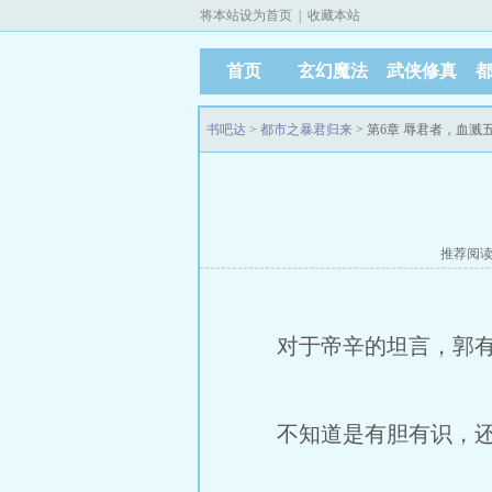
将本站设为首页
|
收藏本站
首页
玄幻魔法
武侠修真
书吧达
>
都市之暴君归来
> 第6章 辱君者，血溅
推荐阅
对于帝辛的坦言，郭有
不知道是有胆有识，还是