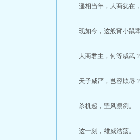
遥相当年，大商犹在，
现如今，这般宵小鼠辈
大商君主，何等威武
天子威严，岂容欺辱
杀机起，罡风凛冽。
这一刻，雄威浩荡。