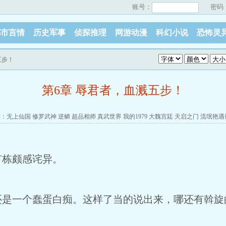
账号：
密码
都市言情
历史军事
侦探推理
网游动漫
科幻小说
恐怖灵
五步！
第6章 辱君者，血溅五步！
读：
无上仙国
修罗武神
逆鳞
超品相师
真武世界
我的1979
大魏宫廷
天启之门
流氓艳遇
栋颇感诧异。
一个蠢蛋白痴。这样了当的说出来，哪还有斡旋