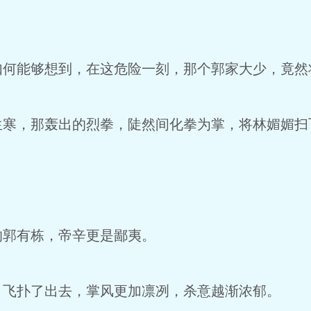
能够想到，在这危险一刻，那个郭家大少，竟然
，那轰出的烈拳，陡然间化拳为掌，将林媚媚扫
郭有栋，帝辛更是鄙夷。
扑了出去，掌风更加凛冽，杀意越渐浓郁。