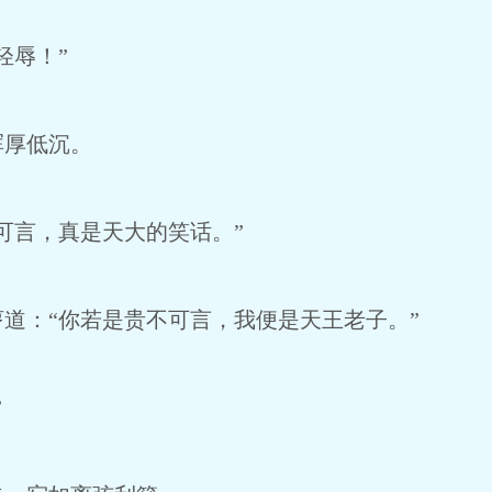
辱！”
厚低沉。
言，真是天大的笑话。”
：“你若是贵不可言，我便是天王老子。”
”