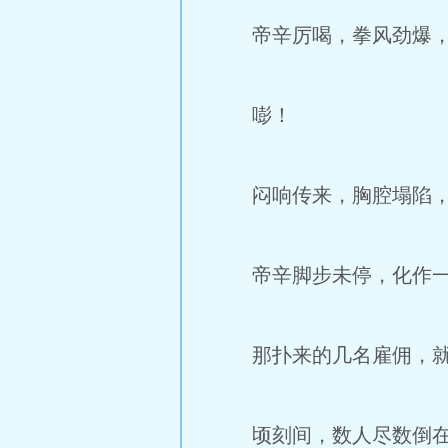
帝辛厉喝，拳风劲爆，
嘭！
闷响传来，胸腔塌陷，如
帝辛脚步未停，化作一
那扑来的几名雇佣，就
顷刻间，数人尽数倒在血