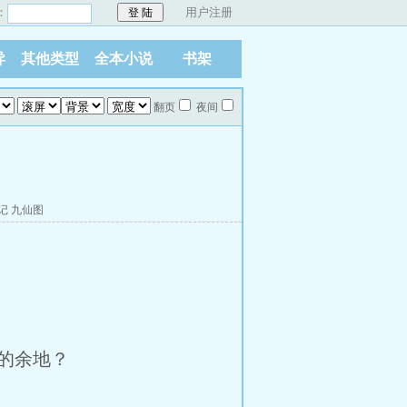
：
用户注册
异
其他类型
全本小说
书架
翻页
夜间
记
九仙图
的余地？