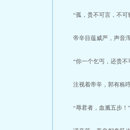
“孤，贵不可言，不可轻
帝辛目蕴威严，声音浑
“你一个乞丐，还贵不可
注视着帝辛，郭有栋哼道
“辱君者，血溅五步！