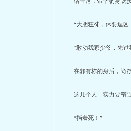
话音落，帝辛躬身跃步
“大胆狂徒，休要逞凶
“敢动我家少爷，先过我
在郭有栋的身后，尚存
这几个人，实力要稍强一
“挡着死！”