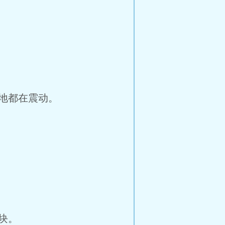
地都在震动。
块。