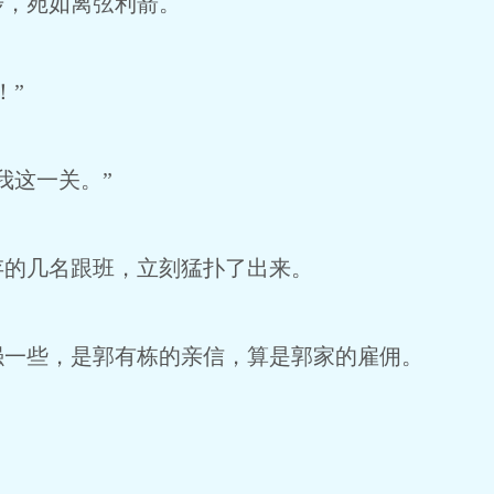
，宛如离弦利箭。
！”
这一关。”
的几名跟班，立刻猛扑了出来。
些，是郭有栋的亲信，算是郭家的雇佣。