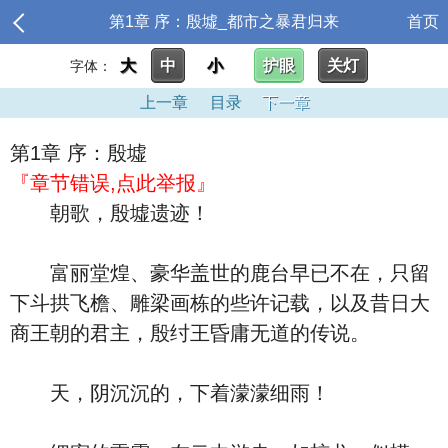
第1章 序：殷墟_都市之暴君归来
首页
大
中
小
护眼
关灯
字体：
上一章
目录
下一章
第1章 序：殷墟
『章节错误,点此举报』
朝歌，殷墟遗迹！
富丽堂煌、豪华盖世的鹿台早已不在，只留
下斗拱飞檐、雕梁画栋的些许记载，以及昔日大
商王朝的君主，殷纣王昏庸无道的传说。
天，阴沉沉的，下着濛濛细雨！