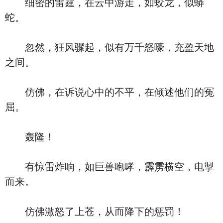
细密的雷霆，在云中游走，如蛟龙，似蟒
蛇。
忽然，狂风骤起，似有万千怒嚎，充盈天地
之间。
仿佛，在诉说心中的不平，在倾述他们的冤
屈。
轰隆！
有惊雷炸响，如巨兽咆哮，霹雳横空，电掣
而来。
仿佛激怒了上苍，从而降下的惩罚！