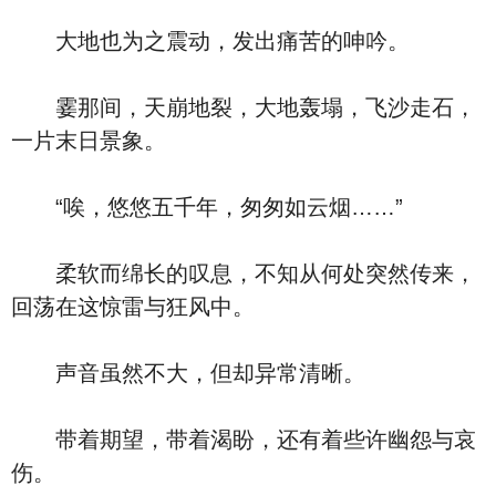
大地也为之震动，发出痛苦的呻吟。
霎那间，天崩地裂，大地轰塌，飞沙走石，
一片末日景象。
“唉，悠悠五千年，匆匆如云烟……”
柔软而绵长的叹息，不知从何处突然传来，
回荡在这惊雷与狂风中。
声音虽然不大，但却异常清晰。
带着期望，带着渴盼，还有着些许幽怨与哀
伤。