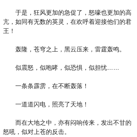
于是，狂风更加的急促了，怒嚎也更加的高
亢，如同有无数的英灵，在欢呼着迎接他们的君
王！
轰隆，苍穹之上，黑云压来，雷霆轰鸣。
似震怒，似咆哮，似恐惧，似担忧……
一条条霹雳，在不断轰落！
一道道闪电，照亮了天地！
而在大地之中，亦有闷响传来，发出不甘的
怒吼，似对上苍的反击。