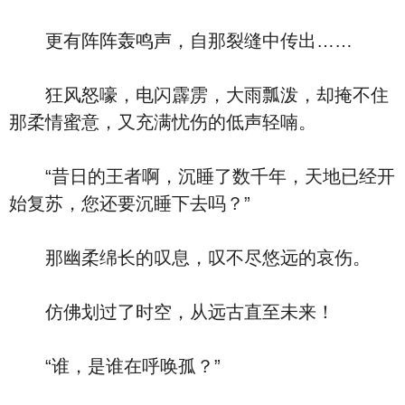
更有阵阵轰鸣声，自那裂缝中传出……
狂风怒嚎，电闪霹雳，大雨瓢泼，却掩不住
那柔情蜜意，又充满忧伤的低声轻喃。
“昔日的王者啊，沉睡了数千年，天地已经开
始复苏，您还要沉睡下去吗？”
那幽柔绵长的叹息，叹不尽悠远的哀伤。
仿佛划过了时空，从远古直至未来！
“谁，是谁在呼唤孤？”